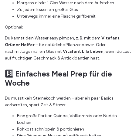
Morgens direkt 1 Glas Wasser nach dem Aufstehen
Zu jedem Essen ein großes Glas
Unterwegs immer eine Flasche griffbereit
Optional:
Du kannst dein Wasser easy pimpen, z. B. mit dem
Vitafant
Grüner Helfer
– für natürliche Pflanzenpower. Oder
nachmittags mal ein Glas mit
Vitafant Lila Leben
, wenn du Lust
auf fruchtigen Geschmack & Antioxidantien hast.
3️⃣ Einfaches Meal Prep für die
Woche
Du musst kein Sternekoch werden – aber ein paar Basics
vorbereiten, spart Zeit & Stress:
Eine große Portion Quinoa, Vollkornreis oder Nudeln
kochen
Rohkost schnippeln & portionieren
Dips (Hummus, Nussmus) griffbereit halten