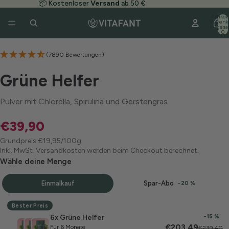
📦 Kostenloser
Versand
ab 50 €
Artikel
Warenk
/
5
insgesa
0
(7890 Bewertungen)
Grüne Helfer
Pulver mit Chlorella, Spirulina und Gerstengras
€39,90
Grundpreis
€19,95/100g
Inkl. MwSt. Versandkosten werden beim Checkout berechnet.
Wähle deine Menge
Einmalkauf
Spar-Abo
−20 %
Menge wählen
Bester Preis
6x Grüne Helfer
−15 %
€203,49
Für 6 Monate
€239,40