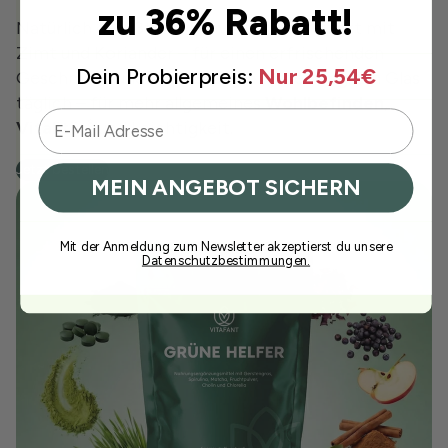
zu 36% Rabatt!
Natürlich gesüßt mit Stevia und verfeinert mit
Zimt und Koriander – für einen erfrischenden
Dein Probierpreis:
Nur 25,54€
Geschmack und neue
Energie
¹, jeden Tag. Ein Glas
täglich – für mehr allgemeines
Wohlbefinden
,
Vitalität
⁸ und Leichtigkeit.
Jetzt bestellen
MEIN ANGEBOT SICHERN
Mit der Anmeldung zum Newsletter akzeptierst du unsere
Datenschutzbestimmungen.