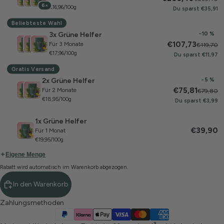
6×
€16,96/100g
Du sparst €35,91
Beliebteste Wahl
3x Grüne Helfer
−10 %
€107,73
Für 3 Monate
€119,70
€17,96/100g
Du sparst €11,97
Gratis Versand
2x Grüne Helfer
−5 %
€75,81
Für 2 Monate
€79,80
€18,95/100g
Du sparst €3,99
1x Grüne Helfer
€39,90
Für 1 Monat
€19,95/100g
Eigene Menge
Rabatt wird automatisch im Warenkorb abgezogen.
In den Warenkorb
Zahlungsmethoden