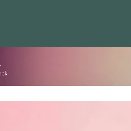
–
ack