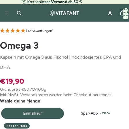
📦 Kostenloser
Versand
ab 50 €
Artikel
Warenk
/
6
insgesa
0
(12 Bewertungen)
Omega 3
Kapseln mit Omega 3 aus Fischöl | hochdosiertes EPA und
DHA
€19,90
Grundpreis
€53,78/100g
Inkl. MwSt. Versandkosten werden beim Checkout berechnet.
Wähle deine Menge
Einmalkauf
Spar-Abo
−20 %
Menge wählen
Bester Preis