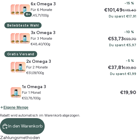
6x Omega 3
−15 %
€101,49
Für 6 Monate
€119,40
6×
€45,71/100g
Du sparst €17,91
Beliebteste Wahl
3x Omega 3
−10 %
€53,73
Für 3 Monate
€59,70
€48,40/100g
Du sparst €5,97
Gratis Versand
2x Omega 3
−5 %
€37,81
Für 2 Monate
€39,80
€51,09/100g
Du sparst €1,99
1x Omega 3
€19,90
Für 1 Monat
€53,78/100g
Eigene Menge
Rabatt wird automatisch im Warenkorb abgezogen.
In den Warenkorb
Zahlungsmethoden